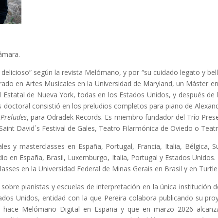
ámara.
elicioso” según la revista Melómano, y por “su cuidado legato y bello
ado en Artes Musicales en la Universidad de Maryland, un Máster en
d Estatal de Nueva York, todas en los Estados Unidos, y después de h
s doctoral consistió en los preludios completos para piano de Alexand
 Preludes
, para Odradek Records. Es miembro fundador del Trío Presel
aint David´s Festival de Gales, Teatro Filarmónica de Oviedo o Teatr
les y masterclasses en España, Portugal, Francia, Italia, Bélgica, S
dio en España, Brasil, Luxemburgo, Italia, Portugal y Estados Unidos.
lasses en la Universidad Federal de Minas Gerais en Brasil y en Turt
sobre pianistas y escuelas de interpretación en la única institución d
tados Unidos, entidad con la que Pereira colabora publicando su pr
o hace Melómano Digital en España y que en marzo 2026 alcanzará