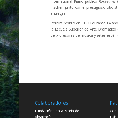
International Piano publicó
Rooted in T
Fischer, junto con el prestigioso oboíst
entregas.
Pereira residió en EEUU durante 14 añ
la Escuela Superior de Arte Dramátic
de profesores de música y artes escéni
Colaboradores
Pat
Fundación Santa María de
Con 
Albarracín
Luís