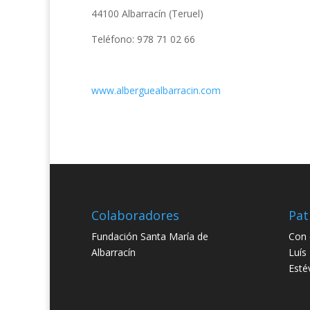
44100 Albarracín (Teruel)
Teléfono: 978 71 02 66
www.alberguealbarraci
n.com
Colaboradores
Pat
Fundación Santa María de
Con 
Albarracín
Luís
Esté