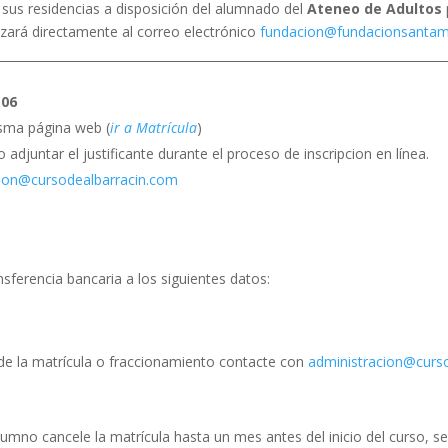
 sus residencias a disposición del alumnado del
Ateneo de Adultos
izará directamente al correo electrónico
fundacion@fundacionsantama
___________________________________________________________________________
.06
isma página web (
ir a Matrícula
)
 adjuntar el justificante durante el proceso de inscripcion en línea.
cion@cursodealbarracin.com
nsferencia bancaria a los siguientes datos:
de la matrícula o fraccionamiento contacte con
administracion@curs
lumno cancele la matrícula hasta un mes antes del inicio del curso, 