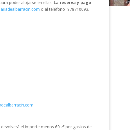
para poder alojarse en ellas.
La reserva y pago
riadealbarracin.com
o al teléfono 978710093.
_______________________________________________
odealbarracin.com
se devolverá el importe menos 60.-€ por gastos de